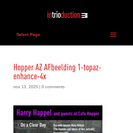
Select Page
Hopper AZ AFbeelding 1-topaz-
enhance-4x
nov 13, 2025
|
0 comments