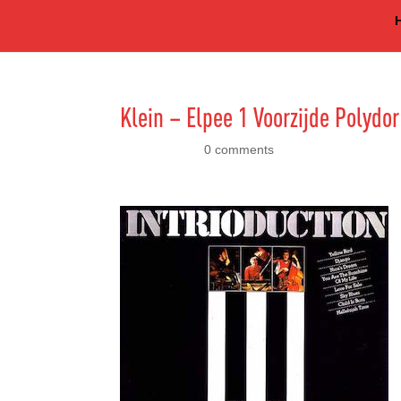
Klein – Elpee 1 Voorzijde Polydo
dec 11, 2016
|
0 comments