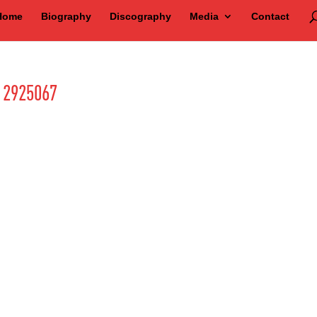
Home
Biography
Discography
Media
Contact
r 2925067