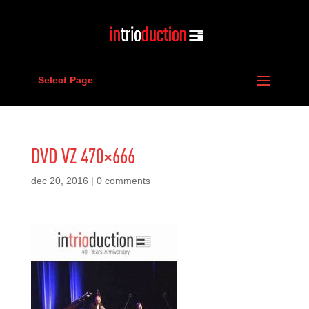
Select Page
DVD VZ 470×666
dec 20, 2016
|
0 comments