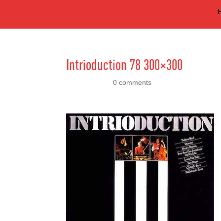
Intrioduction 78 300×300
dec 20, 2016
|
0 comments